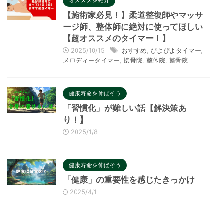
オススメを紹介
【施術家必見！】柔道整復師やマッサ
ージ師、整体師に絶対に使ってほしい
【超オススメのタイマー！】
2025/10/15
おすすめ
,
ぴよぴよタイマー
,
メロディータイマー
,
接骨院
,
整体院
,
整骨院
健康寿命を伸ばそう
「習慣化」が難しい話【解決策あ
り！】
2025/1/8
健康寿命を伸ばそう
「健康」の重要性を感じたきっかけ
2025/4/1