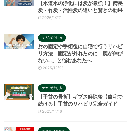
【水道水の浄化には炭が最強！】備長
炭・竹炭・活性炭の違いと驚きの効果
2026/1/27
ケガの治し方
肘の固定や手術後に自宅で行うリハビ
リ方法「固定が外れたのに、腕が伸び
ない…」と悩むあなたへ
2025/12/25
ケガの治し方
【手首の骨折】ギブス解除後【自宅で
続ける】手首のリハビリ完全ガイド
2025/11/18