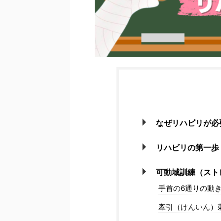
なぜリハビリが必
リハビリの第一歩
可動域訓練（スト
手首の6通りの動
牽引（けんいん）