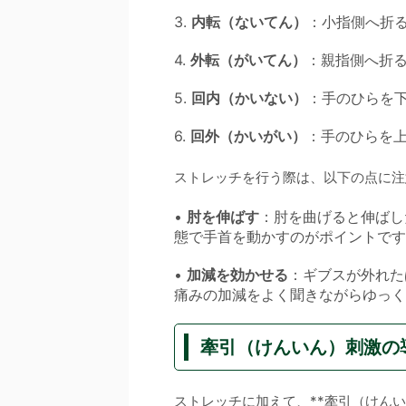
3.
内転（ないてん）
：小指側へ折
4.
外転（がいてん）
：親指側へ折
5.
回内（かいない）
：手のひらを
6.
回外（かいがい）
：手のひらを
ストレッチを行う際は、以下の点に注
•
肘を伸ばす
：肘を曲げると伸ばし
態で手首を動かすのがポイントです
•
加減を効かせる
：ギブスが外れた
痛みの加減をよく聞きながらゆっく
牽引（けんいん）刺激の
ストレッチに加えて、**牽引（けんい